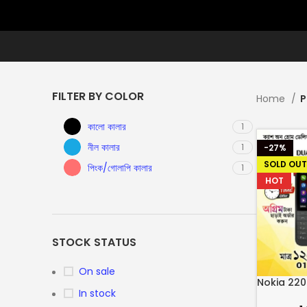
FILTER BY COLOR
Home
P
কালো কালার
1
নীল কালার
1
-27%
SOLD OUT
পিংক/গোলাপি কালার
1
HOT
STOCK STATUS
On sale
Nokia 220
In stock
(Refurbis