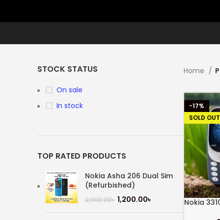
STOCK STATUS
Home
P
On sale
In stock
-17%
SOLD OUT
TOP RATED PRODUCTS
Nokia Asha 206 Dual Sim
(Refurbished)
1,200.00
৳
2,000.00
৳
Nokia 331
Mobile