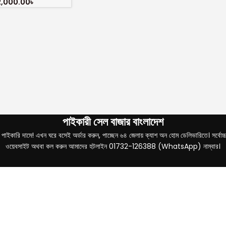
2,000.00
৳
পাইকারী সেল বাজার বাংলাদেশ
ইকারি দামে! এখন ঘরে বসেই অর্ডার করুন, পাচ্ছেন ৬৪ জেলায় ক্যাশ অন হোম ডেলিভারিতে। সর্বোচ্চ ৩ দ
ওয়েবসাইট অথবা কল করুন আমাদের হটলাইন 01732-126388 (WhatsApp) নাম্বার।