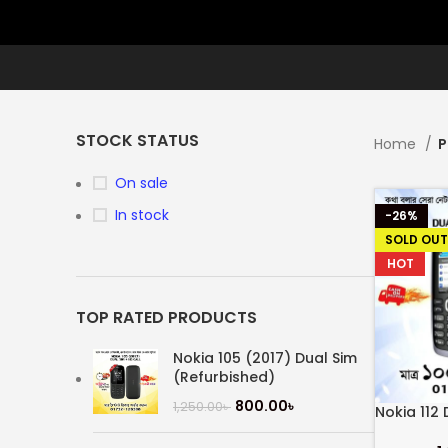
STOCK STATUS
Home
P
On sale
In stock
-26%
SOLD OUT
HOT
TOP RATED PRODUCTS
Nokia 105 (2017) Dual Sim
(Refurbished)
800.00
৳
1,250.00
৳
Nokia 112 
(Refurbis