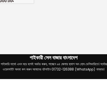
,000.00
৳
পাইকারী সেল বাজার বাংলাদেশ
ইকারি দামে! এখন ঘরে বসেই অর্ডার করুন, পাচ্ছেন ৬৪ জেলায় ক্যাশ অন হোম ডেলিভারিতে। সর্বোচ্চ ৩ দ
ওয়েবসাইট অথবা কল করুন আমাদের হটলাইন 01732-126388 (WhatsApp) নাম্বার।