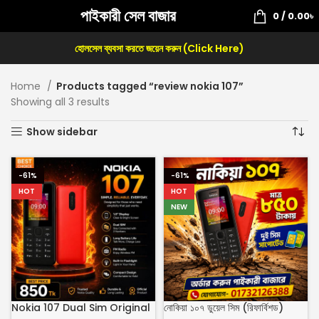
পাইকারী সেল বাজার
0
/
0.00
৳
হোলসেল ব্যবসা করতে জয়েন করুন (Click Here)
Home
Products tagged “review nokia 107”
Showing all 3 results
Show sidebar
-61%
-61%
HOT
HOT
NEW
Nokia 107 Dual Sim Original
নোকিয়া ১০৭ ডুয়েল সিম (রিফার্বিশড)