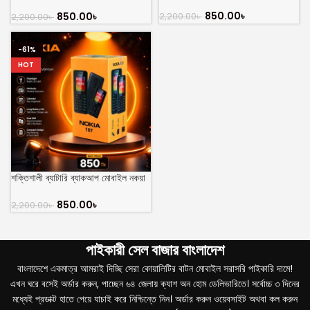
Mobile
850.00
৳
850.00
৳
2,200.00
৳
2,200.00
৳
-61%
HOT
শক্তিশালী ব্যাটারি ব্যাকআপ মোবাইল নকয়া
১০৭ 2sim
850.00
৳
2,200.00
৳
পাইকারী সেল বাজার বাংলাদেশ
বাংলাদেশে একমাত্র আমরাই দিচ্ছি সেরা কোয়ালিটির বাটন মোবাইল সরাসরি পাইকারি দামে!
এখন ঘরে বসেই অর্ডার করুন, পাচ্ছেন ৬৪ জেলায় ক্যাশ অন হোম ডেলিভারিতে। সর্বোচ্চ ৩ দিনের
মধ্যেই প্রডাক্ট হাতে পেয়ে যাচাই করে নিশ্চিন্তে নিন। অর্ডার করুন ওয়েবসাইট অথবা কল করুন