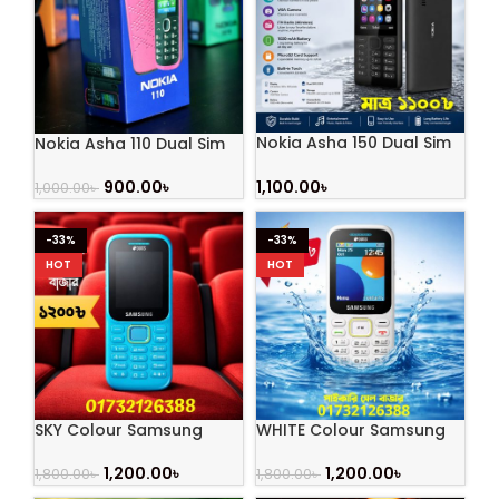
Nokia Asha 150 Dual Sim
Nokia Asha 110 Dual Sim
Refurbished
(Refurbished)
1,100.00
৳
900.00
৳
1,000.00
৳
-33%
-33%
HOT
HOT
SKY Colour Samsung
WHITE Colour Samsung
Guru Music 2 Dual Sim
Guru Music 2 Dual Sim
(Refurbished)
(Refurbished)
1,200.00
৳
1,200.00
৳
1,800.00
৳
1,800.00
৳