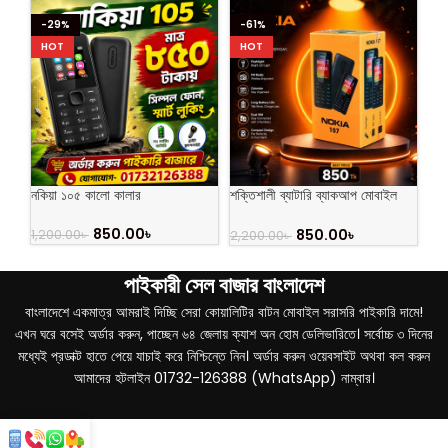
-29%
-61%
HOT
HOT
নকিয়া ১০৫ কালো কালার
শক্তিশালী ব্যাটারি ব্যাকআপ মোবাইল
নকয়া ১০৭ 2sim
850.00
৳
850.00
৳
1,200.00
৳
2,200.00
৳
পাইকারী সেল বাজার বাংলাদেশ
বাংলাদেশে একমাত্র আমরাই দিচ্ছি সেরা কোয়ালিটির বাটন মোবাইল সরাসরি পাইকারি দামে!
এখন ঘরে বসেই অর্ডার করুন, পাচ্ছেন ৬৪ জেলায় ক্যাশ অন হোম ডেলিভারিতে। সর্বোচ্চ ৩ দিনের
মধ্যেই প্রডাক্ট হাতে পেয়ে যাচাই করে নিশ্চিন্তে নিন। অর্ডার করুন ওয়েবসাইট অথবা কল করুন
আমাদের হটলাইন 01732-126388 (WhatsApp) নাম্বার।