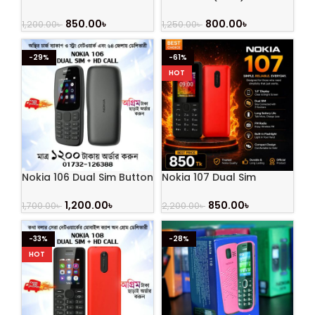
Button Mobile (2014)
(Refurbished)
850.00
৳
800.00
৳
1,200.00
৳
1,250.00
৳
-29%
-61%
HOT
Nokia 106 Dual Sim Button
Nokia 107 Dual Sim
Mobile
Original Mobile
1,200.00
৳
850.00
৳
1,700.00
৳
2,200.00
৳
-33%
-28%
HOT