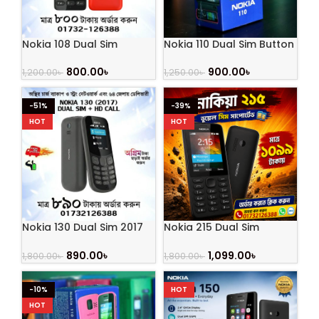
Nokia 108 Dual Sim
Nokia 110 Dual Sim Button
(Refurbished)
Mobile (Refurbished)
800.00
৳
900.00
৳
1,200.00
৳
1,250.00
৳
-51%
-39%
HOT
HOT
Nokia 130 Dual Sim 2017
Nokia 215 Dual Sim
Feature Phone
(Refurbished)
890.00
৳
1,099.00
৳
1,800.00
৳
1,800.00
৳
-10%
HOT
HOT